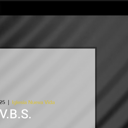
25
  |  
Iglesia Nueva Vida
V.B.S.