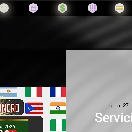
dom, 27 j
Servic