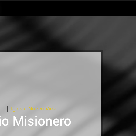
ul
  |  
Iglesia Nueva Vida
io Misionero