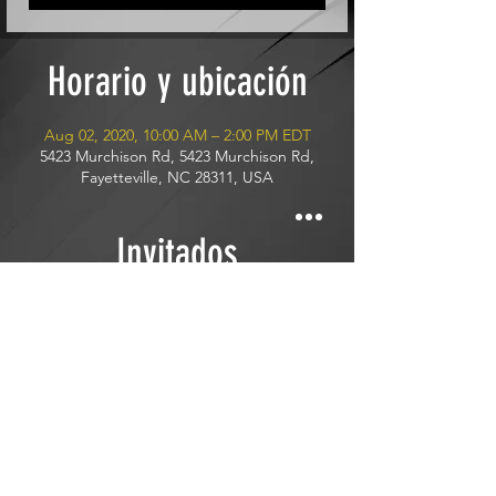
Horario y ubicación
Aug 02, 2020, 10:00 AM – 2:00 PM EDT
5423 Murchison Rd, 5423 Murchison Rd,
Fayetteville, NC 28311, USA
Invitados
See All
Compartir este evento