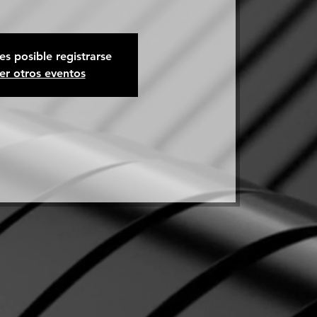
es posible registrarse
er otros eventos