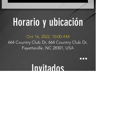
Horario y ubicación
Oct 16, 2022, 10:00 AM
664 Country Club Dr, 664 Country Club Dr,
Fayetteville, NC 28301, USA
Invitados
See All
Compartir este evento