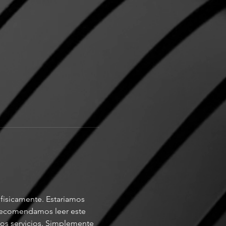
 fisicamente. Estariamos 
e recomendamos leer este 
ros servicios. Simplemente 