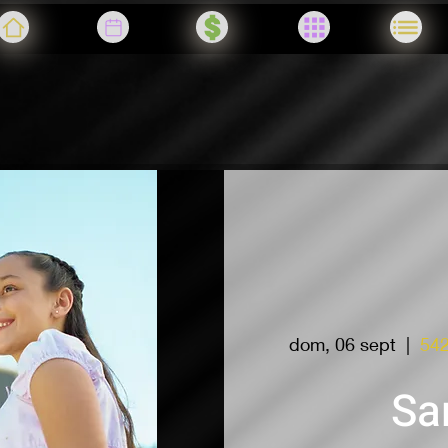
dom, 06 sept
  |  
542
Sa