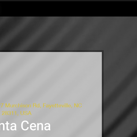
7 Murchison Rd, Fayetteville, NC
28311, USA
nta Cena