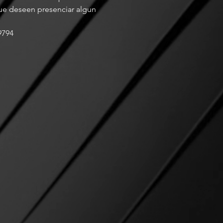
que deseen presenciar algun 
9794