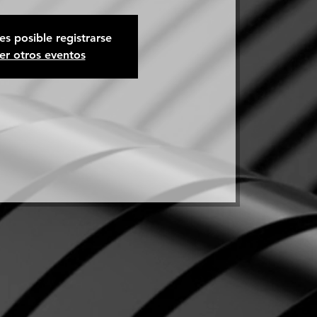
es posible registrarse
er otros eventos