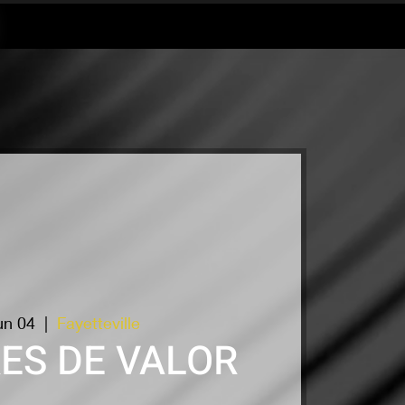
Jun 04
  |  
Fayetteville
ES DE VALOR