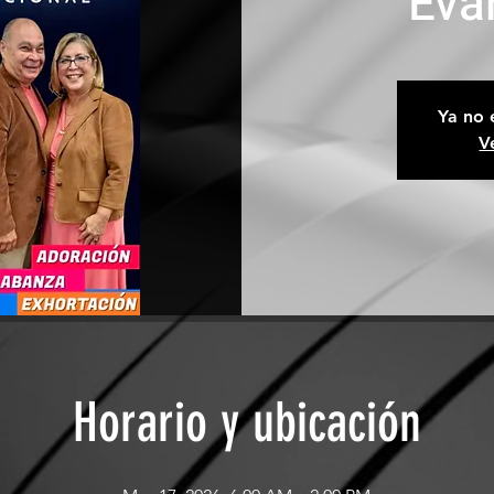
Eva
Ya no 
V
Horario y ubicación