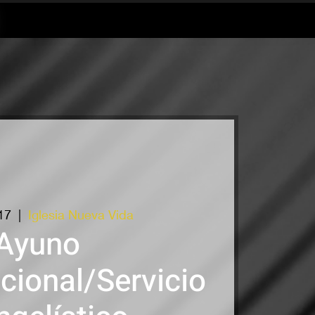
17
  |  
Iglesia Nueva Vida
Ayuno
cional/Servicio