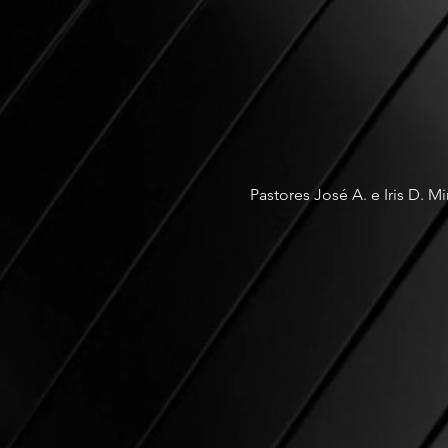
Pastores José A. e Iris D. M